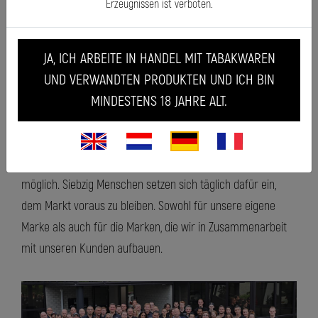
Erzeugnissen ist verboten.
JA, ICH ARBEITE IN HANDEL MIT TABAKWAREN
UND VERWANDTEN PRODUKTEN UND ICH BIN
Unser Team
MINDESTENS 18 JAHRE ALT.
Handwerk, fachliches Können und Qualität sind
Schlüsselbegriffe bei Millers Juice. Diese sind jedoch ohne
Fachleute, einem Team voller engagierter Menschen, nicht
möglich. Siebzig Menschen setzen sich täglich dafür ein,
dem Markt voraus zu bleiben. Sowohl für unsere eigene
Marke als auch für die Marken, die wir in Zusammenarbeit
mit unseren Kunden aufbauen.