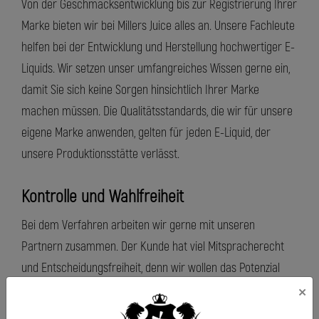
Von der Geschmacksentwicklung bis zur Registrierung Ihrer
Marke bieten wir bei Millers Juice alles an. Unsere Fachleute
helfen bei der Entwicklung und Herstellung hochwertiger E-
Liquids. Wir setzen unser umfangreiches Wissen gerne ein,
damit Sie sich keine Sorgen hinsichtlich Ihrer Marke
machen müssen. Die Qualitätsstandards, die wir für unsere
eigene Marke anwenden, gelten für jeden E-Liquid, der
unsere Produktionsstätte verlässt.
Kontrolle und Wahlfreiheit
Bei dem Verfahren arbeiten wir gerne mit unseren
Partnern zusammen. Der Kunde hat viel Mitspracherecht
und Entscheidungsfreiheit, denn wir wollen das Potenzial
aller Beteiligten ausschöpfen. Sind Sie an Ihrer eigenen E-
×
Liquid-Marke interessiert oder möchten Sie Ihre