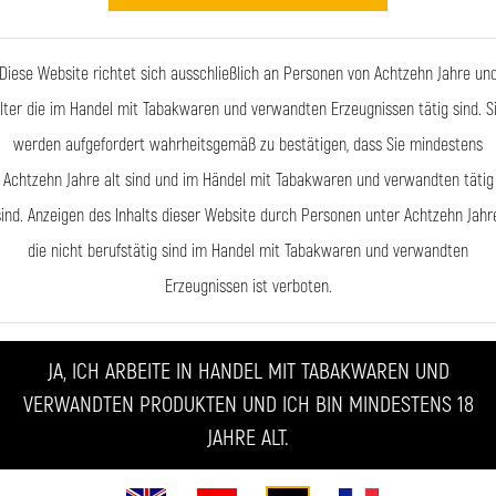
Diese Website richtet sich ausschließlich an Personen von Achtzehn Jahre un
ste Ausrüstung für die bestmögliche Qualitätskontrolle. Die vollständ
lter die im Handel mit Tabakwaren und verwandten Erzeugnissen tätig sind. S
dafür, dass wir kontinuierlich an dem qualitativ hochwertigsten Produ
werden aufgefordert wahrheitsgemäß zu bestätigen, dass Sie mindestens
trometrie) und HPLC (Hochdruck-Flüssigkeits-Chromatograpfie) kön
Achtzehn Jahre alt sind und im Händel mit Tabakwaren und verwandten tätig
r E-Flüssigkeit enthalten sind.
sind. Anzeigen des Inhalts dieser Website durch Personen unter Achtzehn Jahre
die nicht berufstätig sind im Handel mit Tabakwaren und verwandten
Erzeugnissen ist verboten.
 Puffing-Maschine, mit der die Emission von E-Zigaretten getestet w
päischen Union vorgeschrieben. Der Besitz dieser Ausrüstung ist daher
JA, ICH ARBEITE IN HANDEL MIT TABAKWAREN UND
fzeichnung.
VERWANDTEN PRODUKTEN UND ICH BIN MINDESTENS 18
JAHRE ALT.
 nehmen wir an verschiedenen NEN-, CEN- und ISO-Arbeitsgruppen teil
r zum Beispiel mit der Arbeitsgruppe des CEN (Europäisches Komitee