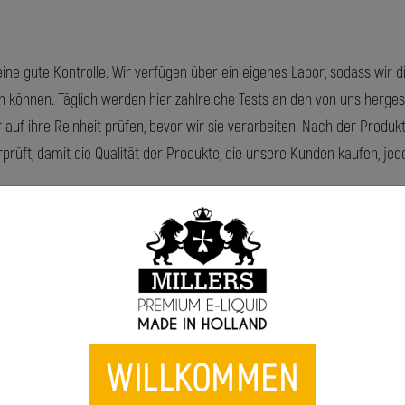
ne gute Kontrolle. Wir verfügen über ein eigenes Labor, sodass wir 
 können. Täglich werden hier zahlreiche Tests an den von uns hergest
r auf ihre Reinheit prüfen, bevor wir sie verarbeiten. Nach der Produk
rüft, damit die Qualität der Produkte, die unsere Kunden kaufen, jederz
WILLKOMMEN