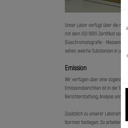
Unser Labor verfügt über die neue
ä
mit dem ISO 9001-Zertifikat sorgt 
(Gaschromatografie - Massenspek
sehen, welche Substanzen in unsere
Emission
Wir verfügen über eine sogenannte
Emissionsberichten ist in der Euro
Berichterstattung, Analyse und Au
Zusätzlich zu unserer Laborarbeit
Normen festlegen. So arbeiten wi