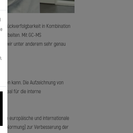
d
ige Rückverfolgbarkeit in Kombination
ie
kt arbeiten. Mit GC-MS
nen wir unter anderem sehr genau
,
erden kann. Die Aufzeichnung von
 ideal für die interne
, die europäische und internationale
 für Normung) zur Verbesserung der