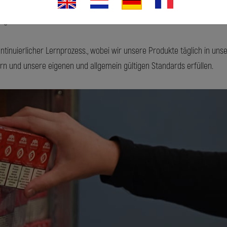
von E-Zigaretten und E-Liquids zusammen. Im NEN-Ausschuss befasse
ng.
ontinuierlicher Lernprozess., wobei wir unsere Produkte täglich in un
ern und unsere eigenen und allgemein gültigen Standards erfüllen.