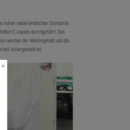
die hohen niederländischen Standards
ellten E-Liquids durchgeführt. Das
tion werden der Nikotingehalt und die
eit sichergestellt ist.
×